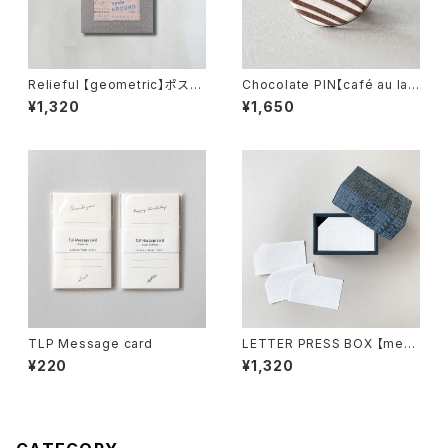
Relieful 【geometric】ポスト
Chocolate PIN【café au lai
カードサイズ
t】
¥1,320
¥1,650
TLP Message card
LETTER PRESS BOX 【mem
o】
¥220
¥1,320