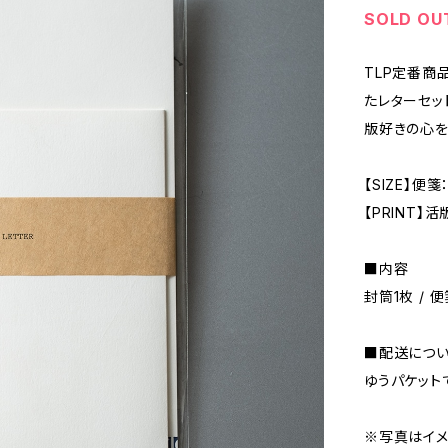
SOLD OU
TLP定番商品
たレターセッ
版好きの心を
【SIZE】便箋
【PRINT】
■内容
封筒1枚 / 
■配送につ
ゆうパケット
※写真はイメ