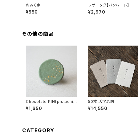
おみく字
レザータグ【バンハード】
¥550
¥2,970
その他の商品
Chocolate PIN【pistachi
50枚 活字名刺
o】
¥1,650
¥14,550
CATEGORY