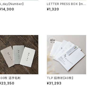
A_day【Number】
LETTER PRESS BOX 【me
ssage card】
¥14,300
¥1,320
100枚 活字名刺
TLP 招待状【40枚】
¥23,350
¥31,293