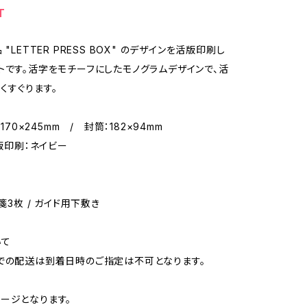
T
 "LETTER PRESS BOX" のデザインを活版印刷し
トです。活字をモチーフにしたモノグラムデザインで、活
くすぐります。
：170×245mm / 封筒：182×94mm
活版印刷：ネイビー
便箋3枚 / ガイド用下敷き
いて
での配送は到着日時のご指定は不可となります。
ージとなります。