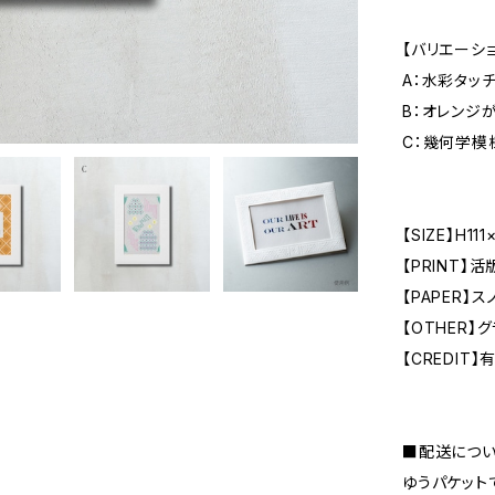
【バリエーショ
A：水彩タッ
B：オレンジ
C：幾何学模
【SIZE】H1
【PRINT】
【PAPER】ス
【OTHER】
【CREDIT
■配送につ
ゆうパケット