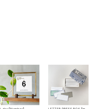
A_day【Number】
LETTER PRESS BOX 【me