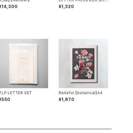
ssage card】
¥14,300
¥1,320
TLP LETTER SET
Relieful 【botanical】A4
¥550
¥1,870