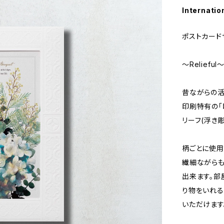
Internatio
ポストカードサ
～Relieful
昔ながらの活
印刷特有の「
リーフ(浮き
柄ごとに使用
繊細ながらも
出来ます。部
り物をいれる
いただけます