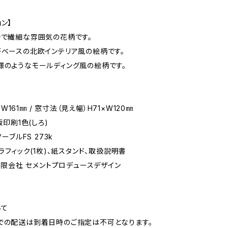
ン】
チで繊細な雰囲気の花柄です。
がベースの北欧インテリア風の絵柄です。
様のようなモールディング風の絵柄です。
11×W161㎜ / 窓寸法（見え幅）H71×W120㎜
活版印刷1色(しろ)
ノーブルFS 273k
グラフィック(1枚)、紙スタンド、取扱説明書
】有限会社 セメントプロデュースデザイン
いて
での配送は到着日時のご指定は不可となります。