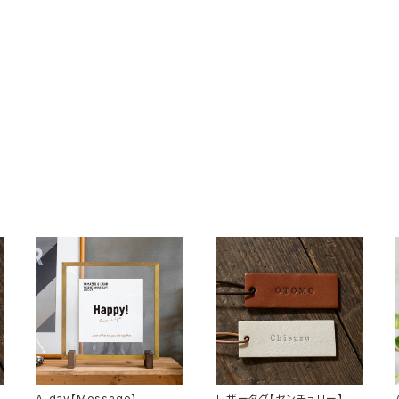
A_day【Message】
レザータグ【センチュリー】