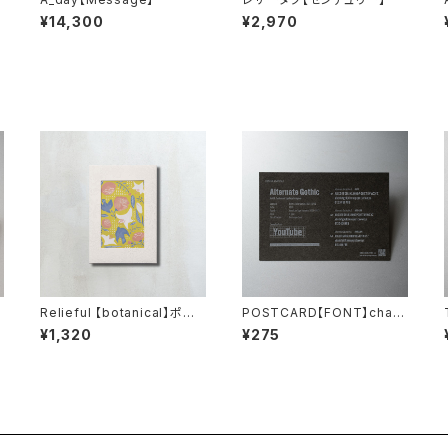
¥14,300
¥2,970
Relieful 【botanical】ポスト
POSTCARD【FONT】charc
カードサイズ
oal
¥1,320
¥275