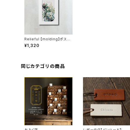
Relieful 【molding】ポスト
カードサイズ
¥1,320
同じカテゴリの商品
おみく字
レザータグ【バンハード】