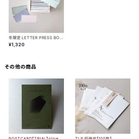
冬限定 LETTER PRESS BOX
【message card】
¥1,320
その他の商品
POSTCARD【TRIAL】olive
TLP 招待状【100枚】